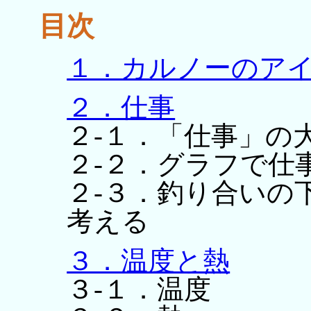
目次
１．カルノーのア
２．仕事
２-１．「仕事」の
２-２．グラフで仕
２-３．釣り合いの
考える
３．温度と熱
３-１．温度