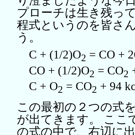
り澄ましたような今
プローチは生き残って
程式というのを皆さ
う。
C + (1/2)O
= CO + 2
2
CO + (1/2)O
= CO
+
2
2
C + O
= CO
+ 94 kc
2
2
この最初の２つの式
が出てきます。 ここ
の式の中で、右辺に