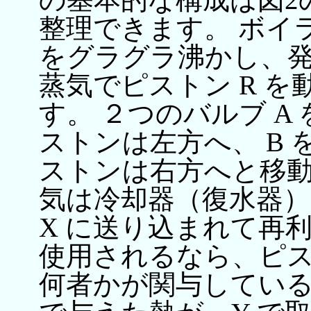
整理できます。 ボイラ
をグラグラ沸かし、
蒸気でピストン R を
す。 ２つのバルブ A
ストンは左方へ、 B 
ストンは右方へと移動
気は冷却器（復水器）
X に送り込まれて再
使用されるなら、ピ
何者かが関与している