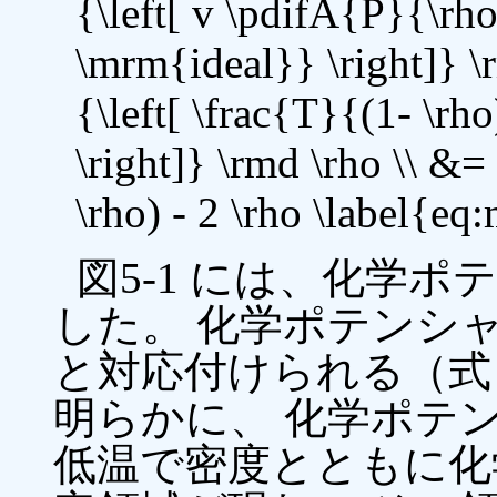
{\left[ v \pdifA{P}{\rh
\mrm{ideal}} \right]} \
{\left[ \frac{T}{(1- \rh
\right]} \rmd \rho \\ &= 
\rho) - 2 \rho \label{e
図5-1 には、化学
した。 化学ポテンシ
と対応付けられる（式 \eq
明らかに、 化学ポテ
低温で密度とともに化