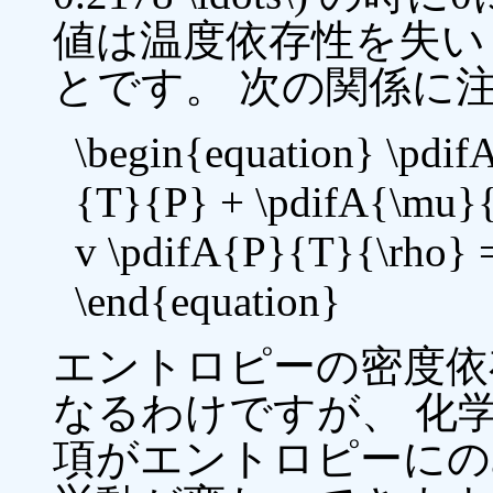
値は温度依存性を失い \(-0
とです。 次の関係に
\begin{equation} \pdi
{T}{P} + \pdifA{\mu}{
v \pdifA{P}{T}{\rho} = 
\end{equation}
エントロピーの密度依存の項は
なるわけですが、 化
項がエントロピーにの