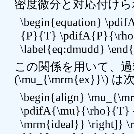
密度微分と対応付けら
\begin{equation} \pdi
{P}{T} \pdifA{P}{\rho
\label{eq:dmudd} \end{
この関係を用いて、過
(\mu_{\mrm{ex}
\begin{align} \mu_{\mr
\pdifA{\mu}{\rho}{T} 
\mrm{ideal}} \right]} \