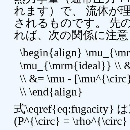
れます）で、 流体が
されるものです。 先
れば、次の関係に注意
\begin{align} \mu_{\m
\mu_{\mrm{ideal}} \\ &
\\ &= \mu - [\mu^{\circ}
\\ \end{align}
式\eqref{eq:fugac
(P^{\circ} = \rho^{\c