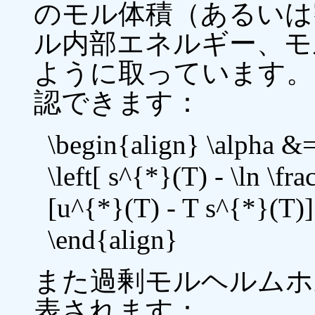
のモル体積（あるいは
ル内部エネルギー、モ
ように取っています。
認できます：
\begin{align} \alpha &= 
\left[ s^{*}(T) - \ln \fr
[u^{*}(T) - T s^{*}(T)] 
\end{align}
また過剰モルヘルムホ
表されます：