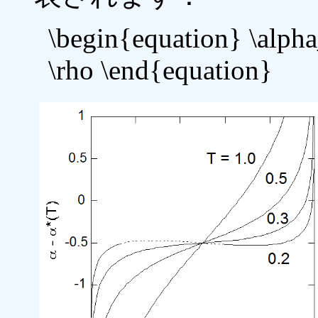
\begin{equation} \alpha
\rho \end{equation}