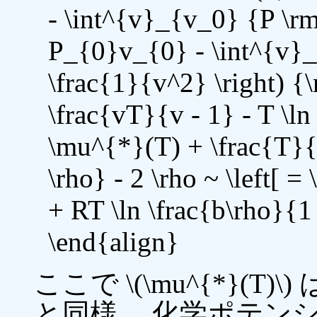
- \int^{v}_{v_0} {P \rm
P_{0}v_{0} - \int^{v}_{
\frac{1}{v^2} \right) {
\frac{vT}{v - 1} - T \ln
\mu^{*}(T) + \frac{T}{1
\rho} - 2 \rho ~ \left[ 
+ RT \ln \frac{b\rho}{1 -
\end{align}
ここで \(\mu^{*}(
と同様、 化学ポテン