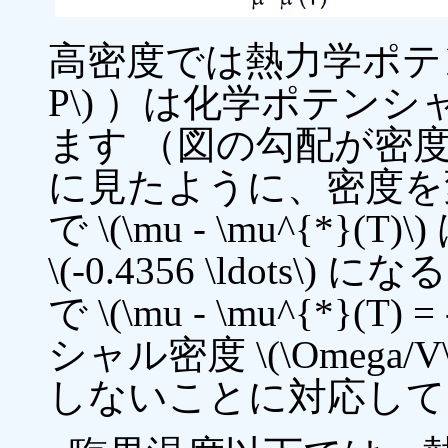
高密度では熱力学ポテンシャ
P\) ）は化学ポテン
ます （図の勾配が密
に見たように、密度を変えた時 \
で \(\mu - \mu^{
\(-0.4356 \ldots
で \(\mu - \mu^{*}(T)
シャル密度 \(\Omeg
しないことに対応して