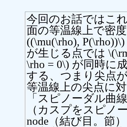
今回のお話ではこれ以上
面の等温線上で密度 \(
((\mu(\rho), P(
が生じる点では \(\rmd P/
\rho = 0\) が
する、つまり尖点が
等温線上の尖点に
「スピノーダル曲
（カスプをスピノードsp
node（結び目。節