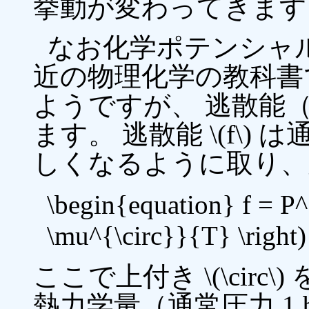
挙動が変わってきます
なお化学ポテンシャ
近の物理化学の教科書
ようですが、 逃散能（フ
ます。 逃散能 \(f\
しくなるように取り、
\begin{equation} f = P^{
\mu^{\circ}}{T} \right)
ここで上付き \(\cir
熱力学量（通常圧力 1 b