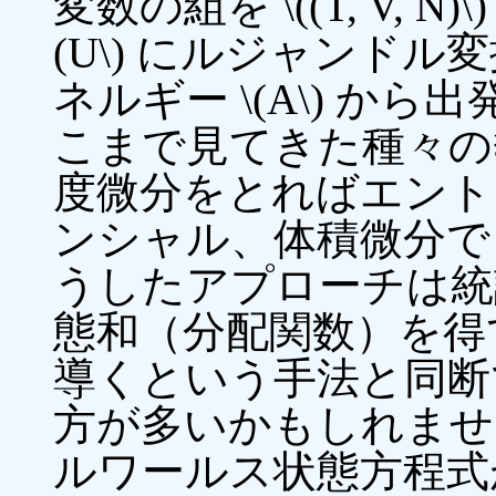
変数の組を \((T, V,
(U\) にルジャンド
ネルギー \(A\) か
こまで見てきた種々の
度微分をとればエント
ンシャル、体積微分で
うしたアプローチは統
態和（分配関数）を得
導くという手法と同断
方が多いかもしれませ
ルワールス状態方程式