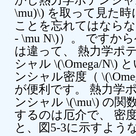
\mu)\) を取って見
ことを忘れてはならないでしょ
- \mu N\)）。 
は違って、 熱力学ポ
シャル \(\Omega/
ンシャル密度（ \(\Ome
が便利です。 熱力学
ンシャル \(\mu\)
するのは厄介で、 密
と、図5-3に示すような 