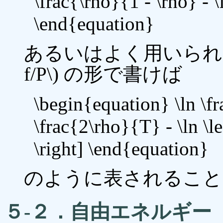
\frac{\rho}{1 - \rho} - 
\end{equation}
あるいはよく用いられるフ
f/P\) の形で書けば
\begin{equation} \ln \fr
\frac{2\rho}{T} - \ln \le
\right] \end{equation}
のように表されること
５-２．自由エネルギー