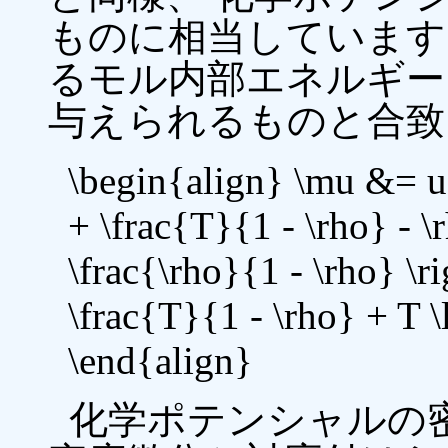
ものに相当しています
るモル内部エネルギー
与えられるものと合致
\begin{align} \mu &= u 
+ \frac{T}{1 - \rho} - \r
\frac{\rho}{1 - \rho} \r
\frac{T}{1 - \rho} + T \
\end{align}
化学ポテンシャルの