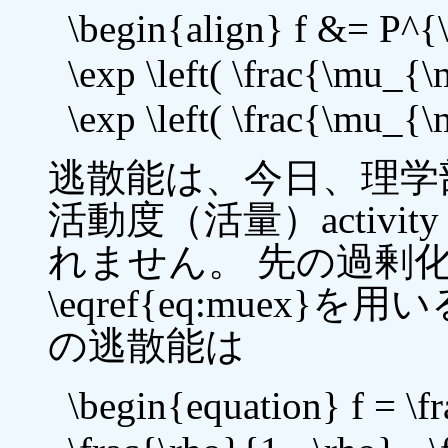
\begin{align} f &= P^{\
\exp \left( \frac{\mu_{
\exp \left( \frac{\mu_{
逃散能は、今日、理学
活動度（活量）activ
れません。 先の過剰
\eqref{eq:mue
の逃散能は
\begin{equation} f = \fr