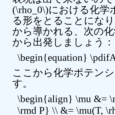
(\rho_0\)におけ
る形をとることになり
から導かれる、次の化
から出発しましょう：
\begin{equation} \pdi
ここから化学ポテンシ
す。
\begin{align} \mu &= \
\rmd P} \\ &= \mu(T, \r