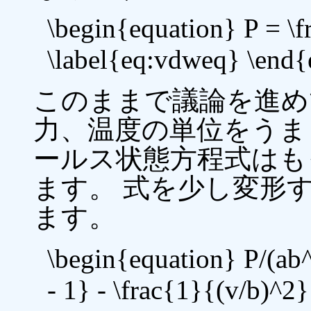
\begin{equation} P = \f
\label{eq:vdweq} \end{
このままで議論を進め
力、温度の単位をうま
ールス状態方程式はも
ます。 式を少し変形
ます。
\begin{equation} P/(ab^
- 1} - \frac{1}{(v/b)^2