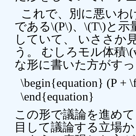
これで、別に悪いわ
である\(P\)、\(T\)と
していて、 いささか
う。 むしろモル体積\(v
な形に書いた方がすっ
\begin{equation} (P + \
\end{equation}
この形で議論を進めても
目して議論する立場か