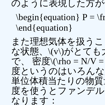
のように表現した方が
\begin{equation} P = \f
\end{equation}
また理想気体を扱うこ
な状態、\(v\)がと
で、 密度\(\rho = N/
度というのはいろんな
単位体積当たりの物質
度を使うとファンデル
なります：