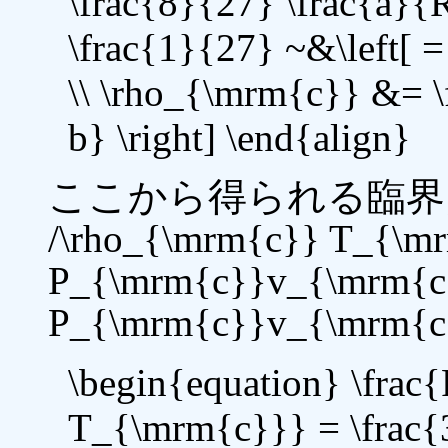
\frac{8}{27} \frac{a}{
\frac{1}{27} ~&\left[ =
\\ \rho_{\mrm{c}} &= \
b} \right] \end{align}
ここから得られる臨界点で
/\rho_{\mrm{c}} T_{\m
P_{\mrm{c}}v_{\mrm{c
P_{\mrm{c}}v_{\mrm{c
\begin{equation} \fra
T_{\mrm{c}}} = \frac{