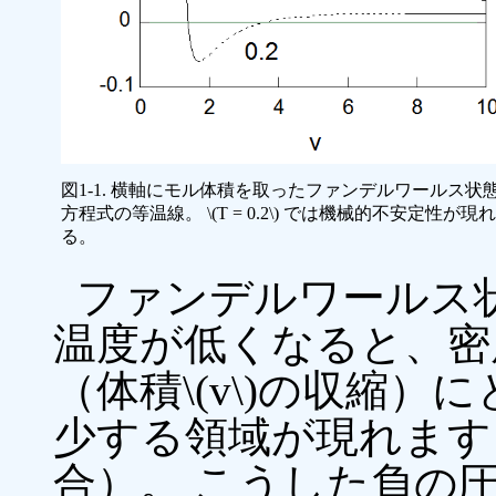
図1-1. 横軸にモル体積を取ったファンデルワールス状
方程式の等温線。 \(T = 0.2\) では機械的不安定性が現れ
る。
ファンデルワールス
温度が低くなると、密度\(
（体積\(v\)の収縮）
少する領域が現れます（図1-
合）。 こうした負の