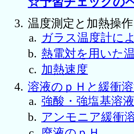
☆予習チェックの
温度測定と加熱操作
ガラス温度計に
熱電対を用いた
加熱速度
溶液のｐＨと緩衝溶
強酸・強塩基溶
アンモニア緩衝
廃液のｐＨ