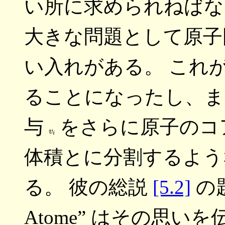
い所に求められねばな
大きな問題として原子
い入れがある。 これ
ることになったし、ま
与
をさらに原子のコ
v
i
体積とに分割するよう
る。 彼の総説
[5.2]
の題名
Atome” はその思