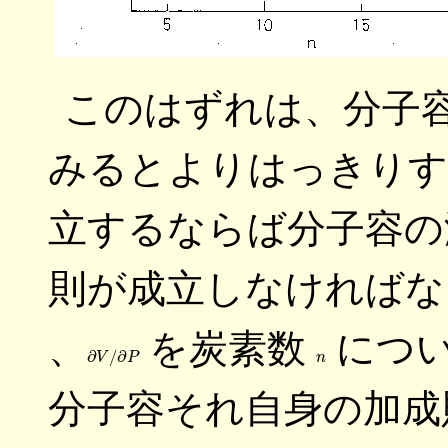
このはずれは、分子
みるとよりはっきりす
立するならば分子容の
則が成立しなければならない
、
を炭素数
につ
∂
P
∂
V
/
n
分子容それ自身の加成