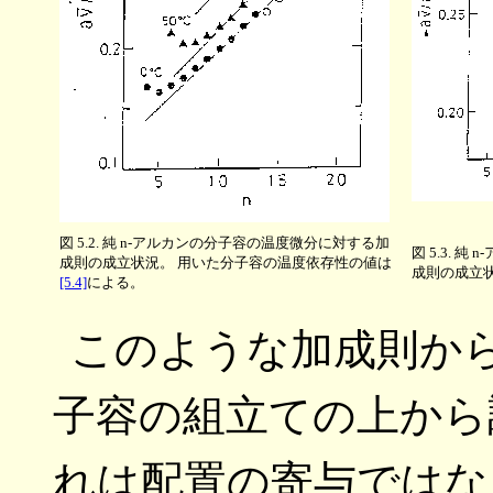
図 5.2. 純 n-アルカンの分子容の温度微分に対する加
図 5.3. 
成則の成立状況。 用いた分子容の温度依存性の値は
成則の成立
[5.4]
による。
このような加成則か
子容の組立ての上から
れは配置の寄与ではな