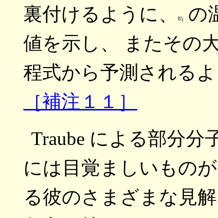
裏付けるように、
の
v
i
値を示し、 またその
程式から予測されるよ
［補注１１］
Traube による部
には目覚ましいものが
る彼のさまざまな見解