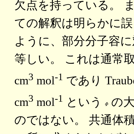
欠点を持っている。 
ての解釈は明らかに誤
ように、部分分子容に
等しい。 これは通常
3
-1
cm
mol
であり Trau
3
-1
cm
mol
という
の大
Φ
のではない。 共通体