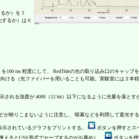
るか）を 5
均化するか）は 0
時間）を100 ms 程度にして、 RedTideの光の取り込み口のキャッ
に向ける（光ファイバーを用いることも可能。実験室には２本
れる強度が 4000（12 bit）以下になるように光量を落とすか、 In
どが映りこまないように注意し、 暗幕などを利用して遮光す
表示されているグラフをプリントする。
ボタンを押すとス
考えるとCSV形式でセーブするのがお薦め）。
ボタンを押