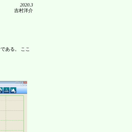
2020.3
吉村洋介
計である。 ここ