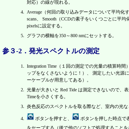
対応）の線が現れる。
Average（何回の取り込みデータについて平均化す
scans、 Smooth（CCDの素子をいくつごとに平
pixelsに設定する。
グラフの横軸を350～800 nmにセットする。
参３-2．発光スペクトルの測定
Integration Time（１回の測定での光量の積算
ップをなくさないように！）、 測定したい光源
ーケーブルが用意してある）。
光量が大きいと Red Tide は測定できないので、表示さ
Timeを小さくする。
炎色反応のスペクトルを取る際など、室内の光な
ボタンを押すと、
ボタンを押した時点で
をセーブする（後で他のソフトで処理することを