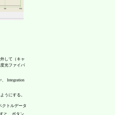
プを外して（キャ
程度光ファイバ
tegration
るようにする。
ペクトルデータ
すと、ボタン