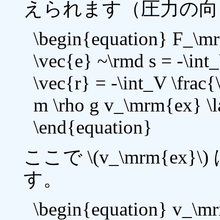
えられます（圧力の向
\begin{equation} F_\mr
\vec{e} ~\rmd s = -\in
\vec{r} = -\int_V \frac
m \rho g v_\mrm{ex} \
\end{equation}
ここで \(v_\mrm{e
す。
\begin{equation} v_\mr