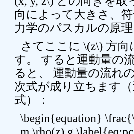
(x, y, z\) どの
向によって大きさ、符
力学のパスカルの原理
さてここに \(z\) 方
す。 すると運動量の流れ \(m
ると、 運動量の流れ
次式が成り立ちます（
式）：
\begin{equation} \frac{
m \rho(z) g \label{eq:p