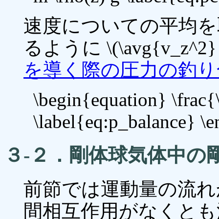
速度についての平均を取ると式
るように \(\avg{v_z^2
を導く際の圧力の釣り
\begin{equation} \frac{
\label{eq:p_balance} \
３-２．剛体球気体中の
前節では運動量の流れ
間相互作用がなくとも