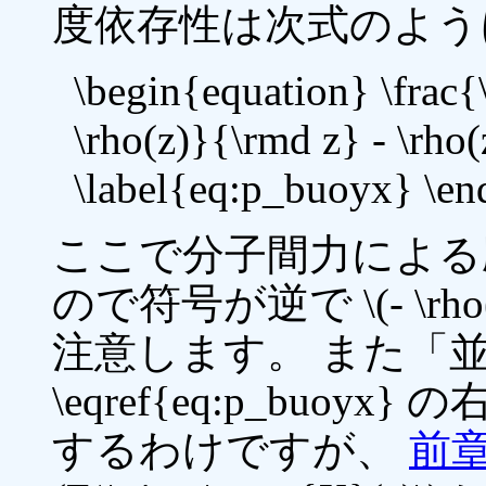
度依存性は次式のよう
\begin{equation} \frac
\rho(z)}{\rmd z} - \rho
\label{eq:p_buoyx} \en
ここで分子間力による
ので符号が逆で \(- \rho(
注意します。 また「
\eqref{eq:p_bu
するわけですが、
前