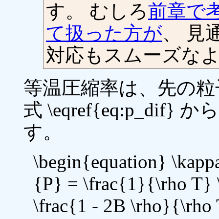
す。 むしろ
前章で
て扱った方が
、 見
対応もスムーズな
等温圧縮率は、先の粒
式 \eqref{eq:p_
す。
\begin{equation} \kappa
{P} = \frac{1}{\rho T} 
\frac{1 - 2B \rho}{\rho