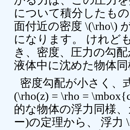
について積分したもの
面付近の密度 \(\rho\)
になります。 けれど
き、密度、圧力の勾配
液体中に沈めた物体同
密度勾配が小さく、式 \eqr
(\rho(z) = \rho = 
的な物体の浮力同様、
ー)の定理から、 浮力 \(