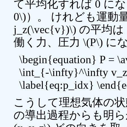
て平均化すれば 0 になります
0\)）。 けれども運動量の流
j_z(\vec{v})\) 
働く力、圧力 \(P\) 
\begin{equation} P = \
\int_{-\infty}^\infty v_
\label{eq:p_idx} \end{
こうして理想気体の状
の導出過程からも明ら