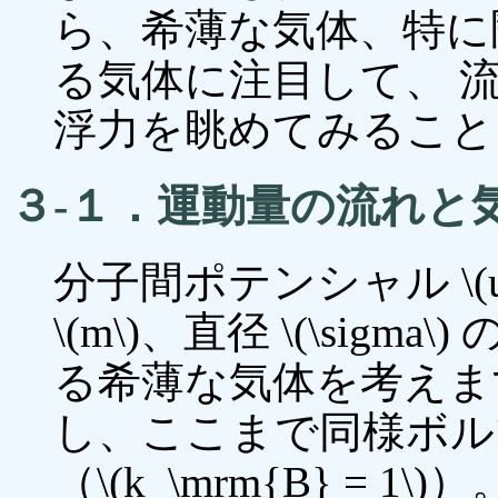
ら、希薄な気体、特に
る気体に注目して、 
浮力を眺めてみること
３-１．運動量の流れと
分子間ポテンシャル \(
\(m\)、直径 \(\si
る希薄な気体を考えます。
し、ここまで同様ボル
（\(k_\mrm{B} = 1\