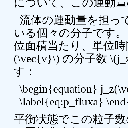
について、この運動量
流体の運動量を担っ
いる個々の分子です。
位面積当たり、単位時間に 
(\vec{v}\) の分子数 \
す：
\begin{equation} j_z(\v
\label{eq:p_fluxa} \en
平衡状態でこの粒子数