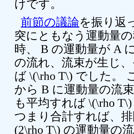
けです。
前節の議論
を振り返
突にともなう運動量の
時、 B の運動量が A
の流れ、流束が生じ、
ば \(\rho T\) でした
から B に運動量の流
も平均すれば \(\rho 
つまり合計すれば、排除
(2\rho T\) の運動