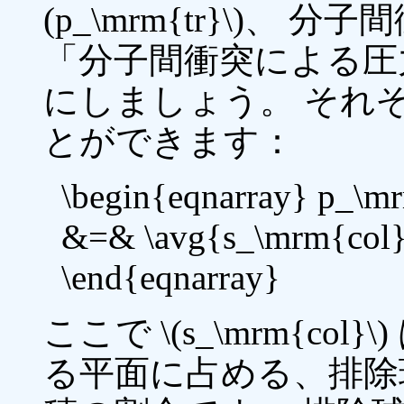
(p_\mrm{tr}\)
「分子間衝突による圧力」\(
にしましょう。 それ
とができます：
\begin{eqnarray} p_\m
&=& \avg{s_\mrm{col}}
\end{eqnarray}
ここで \(s_\mrm{col
る平面に占める、排除