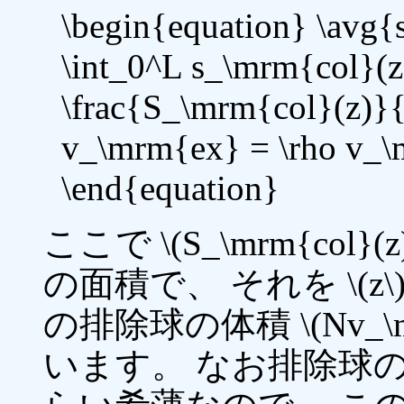
\begin{equation} \avg{
\int_0^L s_\mrm{col}(z
\frac{S_\mrm{col}(z)}
v_\mrm{ex} = \rho v_\m
\end{equation}
ここで \(S_\mrm{co
の面積で、 それを \(z\
の排除球の体積 \(Nv_\
います。 なお排除球