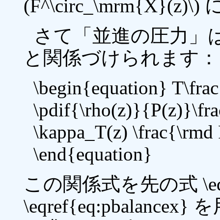
(F^\circ_\mrm{X}(
さて「並進の圧力」
と関係づけられます：
\begin{equation} T\frac
\pdif{\rho(z)}{P(z)}\fr
\kappa_T(z) \frac{\rmd 
\end{equation}
この関係式を先の式 \eqre
\eqref{eq:pbala