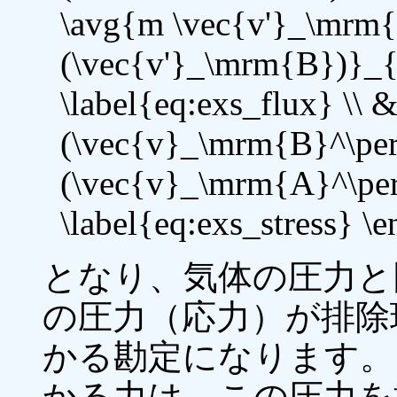
\avg{m \vec{v'}_\mrm{
(\vec{v'}_\mrm{B})}_{
\label{eq:exs_flux} \\
(\vec{v}_\mrm{B}^\pe
(\vec{v}_\mrm{A}^\per
\label{eq:exs_stress} \
となり、気体の圧力と同じ \
の圧力（応力）が排除
かる勘定になります。
かる力は、この圧力を