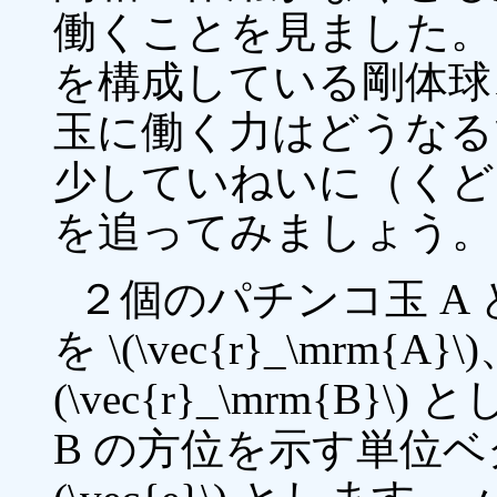
働くことを見ました。
を構成している剛体球
玉に働く力はどうなる
少していねいに（くど
を追ってみましょう。
２個のパチンコ玉 A と
を \(\vec{r}_\mrm{A}\)
(\vec{r}_\mrm{B}\)
B の方位を示す単位ベ