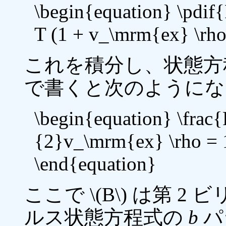
\begin{equation} \pdi
T (1 + v_\mrm{ex} \rho
これを積分し、状態方
で書くと次のようにな
\begin{equation} \frac{
{2}v_\mrm{ex} \rho = 1
\end{equation}
ここで \(B\) は第
ルス状態方程式の
b
パ