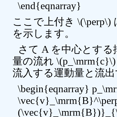
\end{eqnarray}
ここで上付き \(\per
を示します。
さて A を中心とす
量の流れ \(p_\mrm{
流入する運動量と流出
\begin{eqnarray} p_\
\vec{v}_\mrm{B}^\perp
(\vec{v}_\mrm{B})}_{\