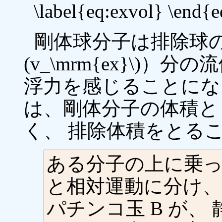
\label{eq:exvol} \end{
剛体球分子は排除球の
(v_\mrm{ex}\)
浮力を感じることにな
は、剛体分子の体積として分
く、 排除体積をとる
ある分子の上に乗
と相対運動に分け、換算質量
パチンコ玉 B が、