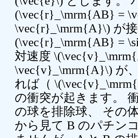
(\vec{e}\) としま
(\vec{r}_\mrm{AB} = \
\vec{r}_\mrm{A}\
(\vec{r}_\mrm{AB} = 
対速度 \(\vec{v}_\mrm{A
\vec{v}_\mrm{A
れば（ \(\vec{v}_\mrm{AB
の衝突が起きます。 衝突の
の球を排除球、 その
から見て B のパチ