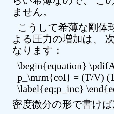
らい希薄なので、 こ
ません。
こうして希薄な剛体
よる圧力の増加は、 
なります：
\begin{equation} \pdi
p_\mrm{col} = (T/V) (
\label{eq:p_inc} \end{
密度微分の形で書けば