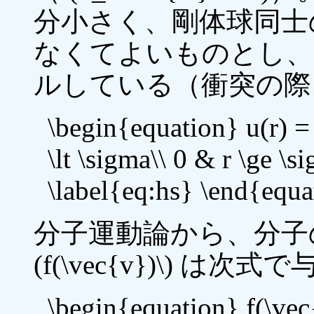
分小さく、剛体球同士
なくてよいものとし、
ルしている（衝突の際
\begin{equation} u(r) = 
\lt \sigma\\ 0 & r \ge \s
\label{eq:hs} \end{equa
分子運動論から、分子の速度 
(f(\vec{v})\) は
\begin{equation} f(\vec