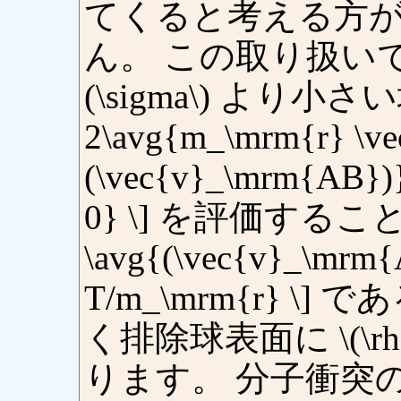
てくると考える方
ん。 この取り扱い
(\sigma\) より小さい
2\avg{m_\mrm{r} \ve
(\vec{v}_\mrm{AB})}
0} \] を評価するこ
\avg{(\vec{v}_\mrm{
T/m_\mrm{r} 
く排除球表面に \(\r
ります。 分子衝突