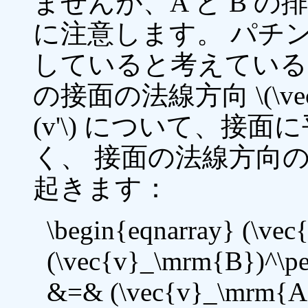
ませんが、A と B 
に注意します。 パチ
していると考えている
の接面の法線方向 \(\ve
(v'\) について、
く、 接面の法線方向の
起きます：
\begin{eqnarray} (\ve
(\vec{v}_\mrm{B})^\pe
&=& (\vec{v}_\mrm{A})