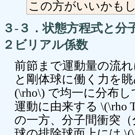
この方がいいかも
３-３．状態方程式と分
２ビリアル係数
前節まで運動量の流れ
と剛体球に働く力を眺め
(\rho\) で均一に
運動に由来する \(\rh
の一方、分子間衝突（
球の排除球面上には \(\