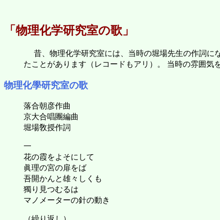
「物理化学研究室の歌」
昔、物理化学研究室には、当時の堀場先生の作詞に
たことがあります（レコードもアリ）。 当時の雰囲気を
物理化學研究室の歌
落合朝彦作曲
京大合唱團編曲
堀場敎授作詞
一
花の霞をよそにして
眞理の宮の扉をば
吾開かんと雄々しくも
獨り見つむるは
マノメーターの針の動き
（繰り返し）