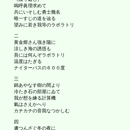
嗚呼眞理求めて
共にいそしむ勇士幾名
唯一すじの道を辿る
望みに若き我等のラボラトリ
二
黄金熔さん強き陽に
涼しき海の誘惑も
吾には何んぞラボラトリ
温度はたぎる
ナイターバスの６００度
三
錦あやなす樹の間より
冷たき石の部屋にゐて
我が想を練る計算機
氣はさえかへり
カチカチの音我なつかしむ
四
膚つんざぐ冬の夜に