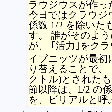
ラウジウスが作っ
今日ではクラウジ
係数 1/2 を除
す。 誰がそのよ
が、 ｢活力｣をク
イプニッツが最初に
り替えることで、 
クトル)とされた
節以降は、1/2 の
を、ビリアルと呼