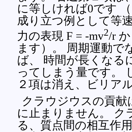
に等しければ0です 
成り立つ例として等速
2
力の表現 F = -mv
/r
ます）。 周期運動で
ば、 時間が長くなる
ってしまう量です。 
２項は消え、ビリア
クラウジウスの貢献
に止まりません。 ク
る、質点間の相互作