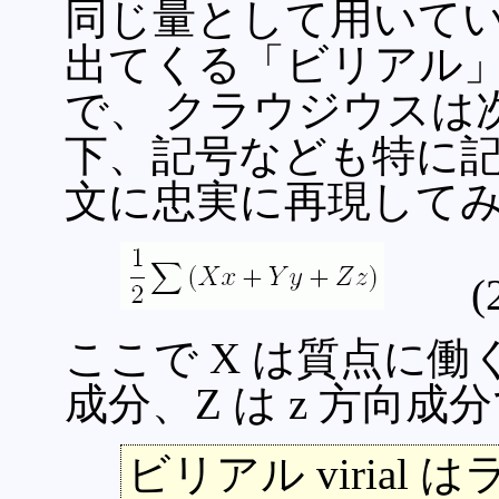
同じ量として用いてい
出てくる「ビリアル
で、 クラウジウスは
下、記号なども特に
文に忠実に再現して
(2.
ここで X は質点に働く
成分、Z は z 方向成
ビリアル virial