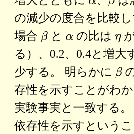
の減少の度合を比較し
β
α
η
場合
と
の比は
が
る）、0.2、0.4と増大す
β
少する。 明らかに
存性を示すことがわか
実験事実と一致する
依存性を示すというこ