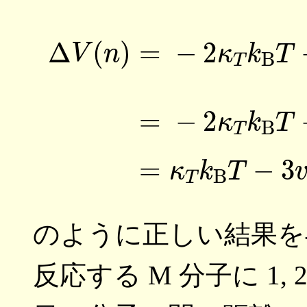
(4)
Δ
V
(
n
)
=
−
2
κ
T
k
B
T
−
のように正しい結果を
反応する M 分子に 1,