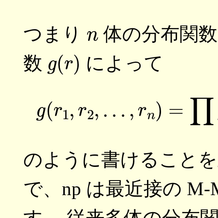
n
つまり
体の分布関
g
(
r
)
数
によって
(3)
g
(
r
1
のように書けることを
で、np は最近接の M
す。 従来多体の分布関数