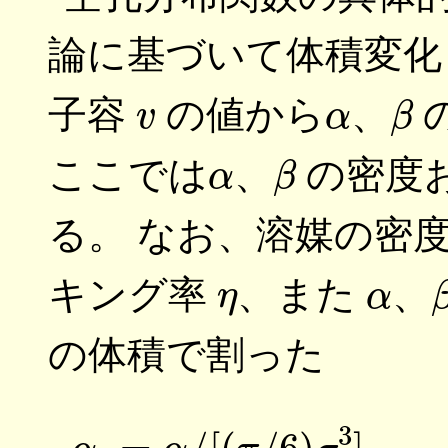
論に基づいて体積変
v
α
β
子容
の値から
、
α
β
ここでは
、
の密度
る。 なお、溶媒の密
η
α
キング率
、また
、
の体積で割った
(10