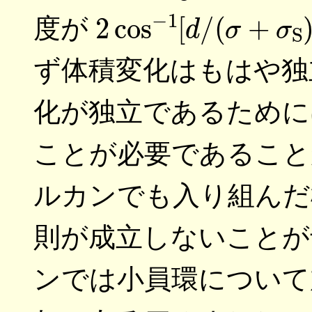
2
cos
−
1
[
d
/
(
σ
+
σ
S
)
度が
ず体積変化はもはや独
化が独立であるために
ことが必要であること
ルカンでも入り組んだ
則が成立しないことが
ンでは小員環について