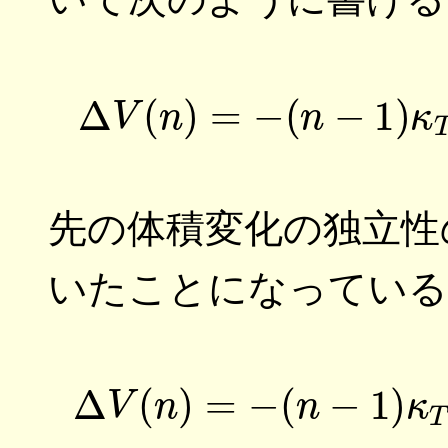
(1)
Δ
V
(
n
)
=
−
(
n
−
1
先の体積変化の独立性
いたことになっている
(2)
Δ
V
(
n
)
=
−
(
n
−
1