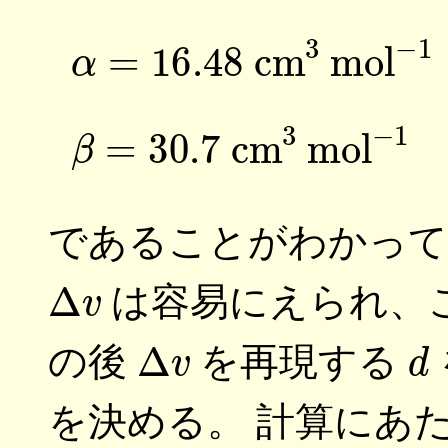
(12)
α
(13)
β
であることがわかっ
Δ
v
は容易にえられ、
Δ
v
d
の後
を再現する
を決める。 計算にあ