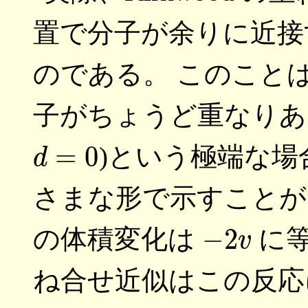
置で分子が余りに近接
のである。 このことは
子がちょうど重なりあい
d
=
0
)という極端な
さまな形で示すことが
−
2
v
の体積変化は
に等
ね合せ近似はこの反応