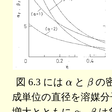
α
β
図 6.3 には
と
の
成単位の直径を溶媒分
α
β
増大とともに
、
は