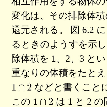
相互作用をする物体の
変化は、その排除体積
還元される。 図 6.2 
るときのようすを示し
除体積を 1、2、3 
重なりの体積をたとえば
1
∩
2
などと書くことに
1
∩
2
この
は 1 と 