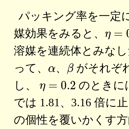
パッキング率を一定
η
=
0
媒効果をみると、
溶媒を連続体とみなし
α
β
って、
、
がそれぞれ 
η
=
0.2
し、
のときには 
では 1.81、3.16
の個性を覆いかくす方