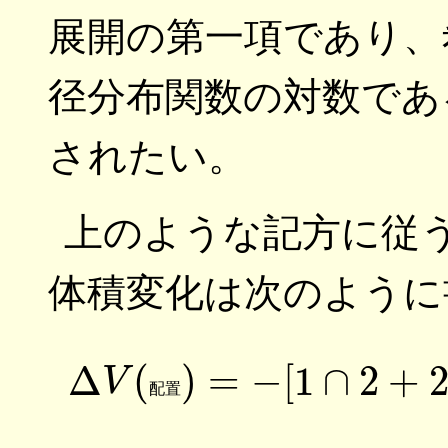
展開の第一項であり、
径分布関数の対数であ
されたい。
上のような記方に従
体積変化は次のように
(7)
Δ
V
(
配置
)
=
配
置