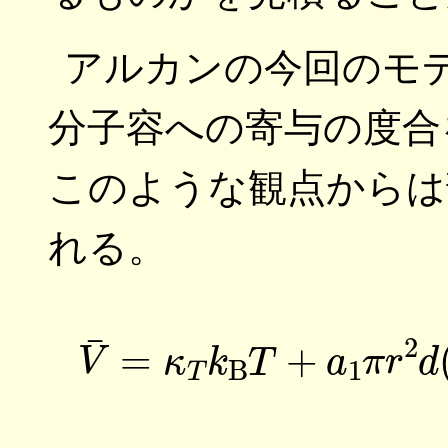
アルカンの今回のモ
分子容への寄与の度合
このような観点からは
れる。
(2)
V
¯
=
κ
T
k
B