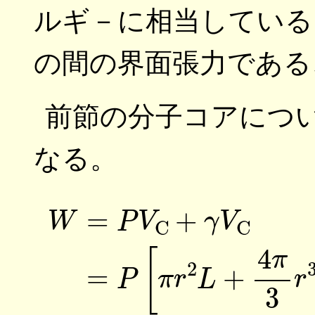
ルギ－に相当している
の間の界面張力である
前節の分子コアにつ
なる。
W
=
P
V
C
+
γ
V
C
(9)
=