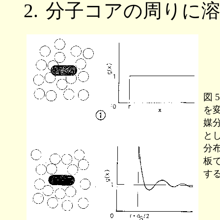
分子コアの周りに
図 
を
媒
と
分
板
す