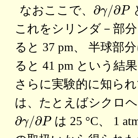
∂
γ
/
∂
P
なおここで、
これをシリンダ－部
ると 37 pm、 半球
ると 41 pm とい
さらに実験的に知られ
は、たとえばシクロヘ
∂
γ
/
∂
P
は 25 °C、 1 a