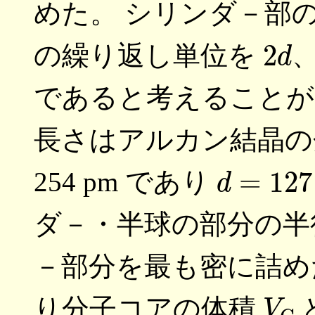
めた。 シリンダ－部
2
d
の繰り返し単位を
であると考えることが
長さはアルカン結晶の
d
=
127
254 pm であり
ダ－・半球の部分の
－部分を最も密に詰め
V
C
り分子コアの体積