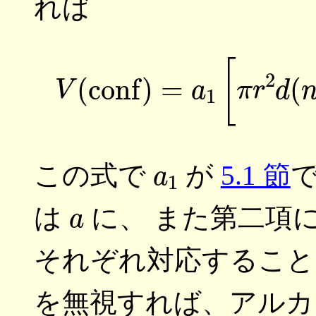
れば
(7)
V
(
conf
)
=
a
1
[
a
1
この式で
が
5.1 節
a
は
に、 また第二項
それぞれ対応すること
を無視すれば、アルカ