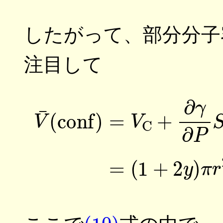
したがって、部分分子
注目して
V
¯
(
conf
)
=
V
C
+
∂
γ
∂
P
S
(10)