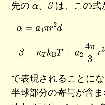
α
β
先の
、
は、この式
(4)
β
=
κ
T
k
で表現されることにな
半球部分の寄与が含