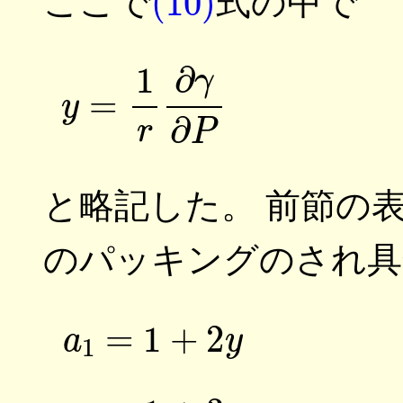
ここで
式の中で
(
と略記した。 前節の
のパッキングのされ
(
(