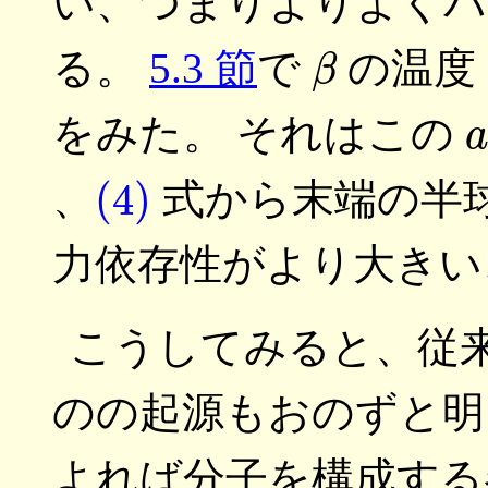
い、つまりよりよくパ
β
る。
5.3 節
で
の温度
a
をみた。 それはこの
(4)
、
式から末端の半
力依存性がより大きい
こうしてみると、従
のの起源もおのずと明らか
よれば分子を構成する