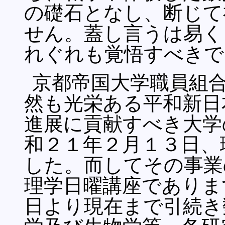
の礎石となし、断じて
せん。蓋し言うは易く
れぐれも覚悟すべきで
京都帝国大学職員組
然も光栄ある平和新日
進展に貢献すべき大学
和２１年２月１３日、
した。而してその事業
理学日曜講座でありま
日より現在まで引続き