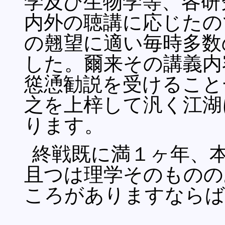
学及び生物学等、各研
内外の聴講に応じたの
の翹望に適い毎時多数
した。爾来その講義内
慫慂勧説を受けること
之を上梓して汎く江湖
ります。
終戦既に満１ヶ年、
且つは理学そのものの
ころがありますならば