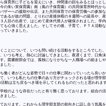
ら保育所に子どもを迎えにいき、仲間達の顔をみるとほっとし
今の朱い実保育園）南（風の子保育園）の共同保育所時代から
バザーへの援助や出店、また共同保育での保育労働への参加な
であるが故の問題、とりわけ産後休暇の８週間への延長や、産
３人目の出産で、はじめて産休代替人が確保されました。学内
ても心強く思えました。そしてその後、子育て、ＰＴＡ活動な
っていきました。
くことについて、いつも問い続ける活動をするところでした。
、いつも考え、熱心に討論してきました。夜遅くまで、口角沫
す。図書館部会では、孤独になりがちな一人職場への励ましや
ました 。
ち働く者がどんな姿勢で日々の仕事に関わっていったら良いか
て、いつも私たちの仕事のあり方がチェックされる場が理学部
の活動は立ち戻るべき場を示してくれるものだったと思われま
学校のような存在だったと有り難く思っております。組合の活
きました。
ております。これからも理学部支部の前向きに話し合う気風を