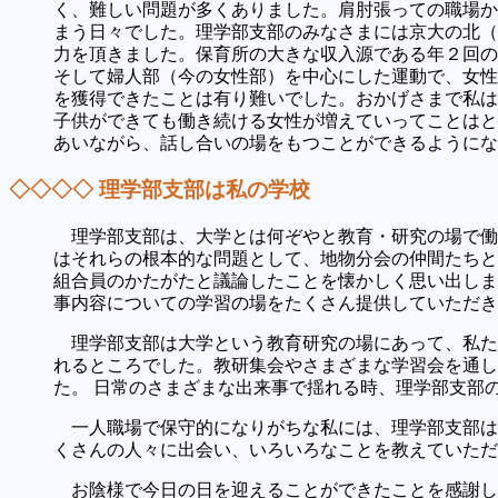
く、難しい問題が多くありました。肩肘張っての職場か
まう日々でした。理学部支部のみなさまには京大の北（
力を頂きました。保育所の大きな収入源である年２回の
そして婦人部（今の女性部）を中心にした運動で、女性
を獲得できたことは有り難いでした。おかげさまで私は
子供ができても働き続ける女性が増えていってことはと
あいながら、話し合いの場をもつことができるようにな
◇◇◇◇ 理学部支部は私の学校
理学部支部は、大学とは何ぞやと教育・研究の場で働
はそれらの根本的な問題として、地物分会の仲間たちと
組合員のかたがたと議論したことを懐かしく思い出しま
事内容についての学習の場をたくさん提供していただき
理学部支部は大学という教育研究の場にあって、私た
れるところでした。教研集会やさまざまな学習会を通し
た。 日常のさまざまな出来事で揺れる時、理学部支部
一人職場で保守的になりがちな私には、理学部支部は
くさんの人々に出会い、いろいろなことを教えていただ
お陰様で今日の日を迎えることができたことを感謝し