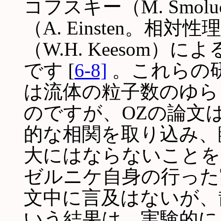
コフスキー（M. Smol
（A. Einsten。
（W.H. Keesom
です [
6-8]
。これらの
は流体の粒子数のゆら
のですが、OZの論文
的な相関を取り込み、
大にはならないことを
ゼルニケ自身の行っ
文中に言及はないが、
いう結果は、実験的に