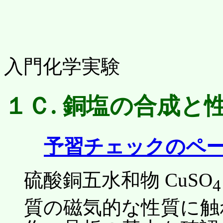
入門化学実験
１Ｃ. 銅塩の合成と
予習チェックのペ
硫酸銅五水和物 CuSO
4
質の磁気的な性質に触