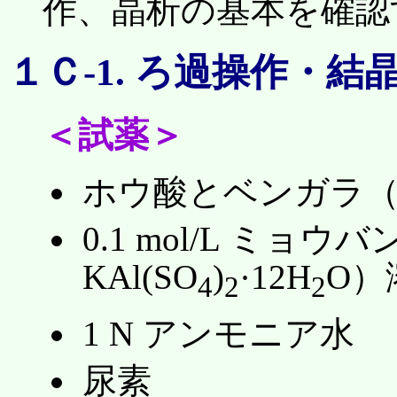
作、晶析の基本を確認
１Ｃ-1. ろ過操作・結
＜試薬＞
ホウ酸とベンガラ（酸
0.1 mol/L ミ
KAl(SO
)
·12H
O）
4
2
2
1 N アンモニア水
尿素