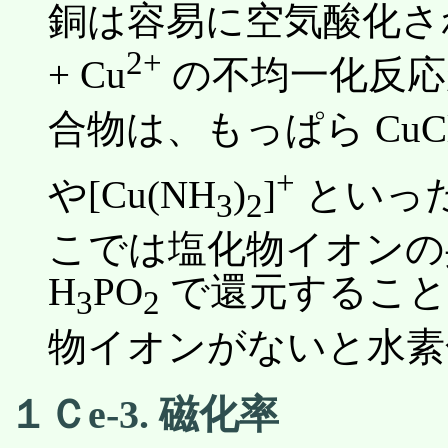
銅は容易に空気酸化され
2+
+ Cu
の不均一化反応が
合物は、もっぱら CuC
+
や[Cu(NH
)
]
といっ
3
2
こでは塩化物イオンの共
H
PO
で還元することで
3
2
物イオンがないと水素化
１Ｃe-3. 磁化率