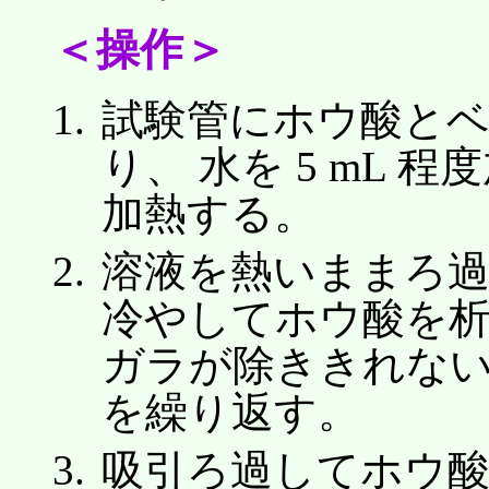
＜操作＞
試験管にホウ酸とベン
り、 水を 5 mL
加熱する。
溶液を熱いままろ
冷やしてホウ酸を析
ガラが除ききれな
を繰り返す。
吸引ろ過してホウ