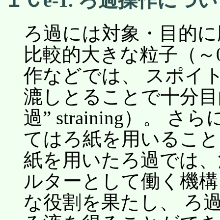
１Ｃe-1. ろ過操作につ
ろ過には対象・目的に
比較的大きな粒子（～0
作などでは、 スポイ
漉しとることで十分目
過” straining）。
てはろ紙を用いることになる
紙を用いたろ過では、
ルターとして働く機構
な役割を果たし、 ろ