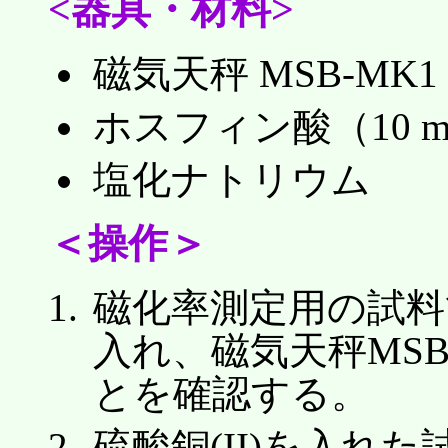
<器具・材料>
磁気天秤 MSB-MK1
ホスフィン酸（10 m
塩化ナトリウム
＜操作＞
磁化率測定用の試料管に
入れ、磁気天秤MSB
とを確認する。
硫酸銅(II)を入れた