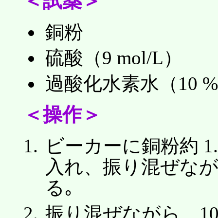
＜試薬＞
銅粉
硫酸（9 mol/L）
過酸化水素水（10 
＜操作＞
ビーカーに銅粉約 1.0
入れ、振り混ぜながら 9 
る｡
振り混ぜながら、10 