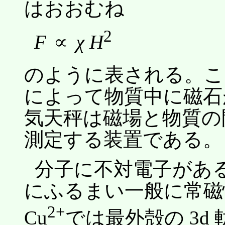
はおおむね
2
F
∝
χ H
のように表される。
によって物質中に磁石
気天秤は磁場と物質の
測定する装置である。
分子に不対電子があ
にふるまい一般に常磁
2+
Cu
では最外殻の 3d