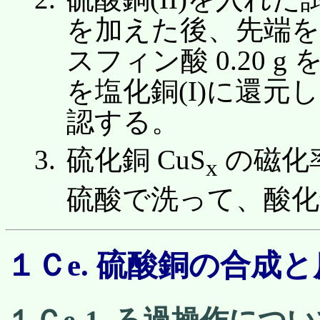
を加えた後、先端を
スフィン酸 0.20 g
を塩化銅(I)に還
認する。
硫化銅 CuS
の磁化
x
硫酸で洗って、酸化
１Ｃe. 硫酸銅の合成