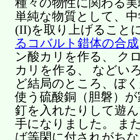
種々の物性に関わる実
単純な物質として、中
(II)を取り上げるこ
るコバルト錯体の合成
ン酸カリを作る、 ク
カリを作る、 などい
ど結局のところ、ぼく
使う硫酸銅（胆磐）が
釘を入れたりして遊ん
手になりました。 ま
ば等閑に付されがちな