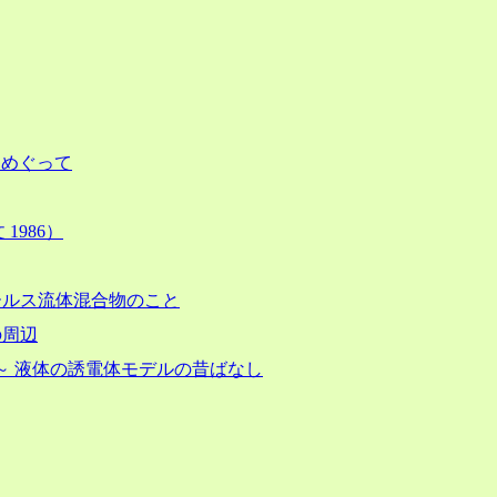
式をめぐって
986）
ールス流体混合物のこと
の周辺
～ 液体の誘電体モデルの昔ばなし