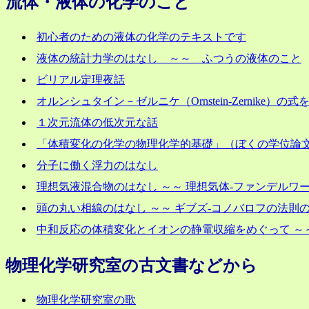
流体・液体の化学のこと
初心者のための液体の化学のテキストです
液体の統計力学のはなし ～～ ふつうの液体のこと
ビリアル定理夜話
オルンシュタイン－ゼルニケ（Ornstein-Zernike）の
１次元流体の低次元な話
「体積変化の化学の物理化学的基礎」（ぼくの学位論文 1
分子に働く浮力のはなし
理想気液混合物のはなし ～～ 理想気体-ファンデルワ
頭の丸い相線のはなし ～～ ギブズ-コノバロフの法則
中和反応の体積変化とイオンの静電収縮をめぐって ～
物理化学研究室の古文書などから
物理化学研究室の歌