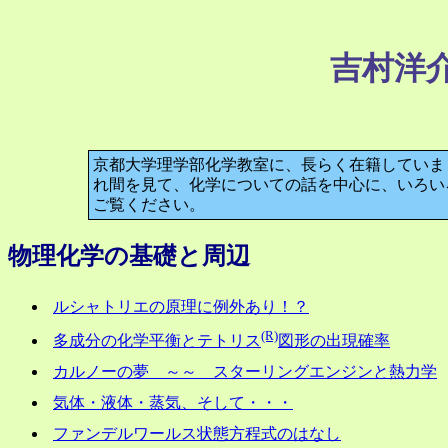
吉村洋
京都大学理学部化学教室に、長らく在籍していま
れ間を見て、化学についての話を中心に、いろい
ご覧ください。
物理化学の基礎と周辺
ルシャトリエの原理に例外あり！？
(R)
多成分の化学平衡とテトリス
図形の出現確率
カルノーの夢 ～～ スターリングエンジンと熱力学
気体・液体・蒸気、そして・・・
ファンデルワールス状態方程式のはなし