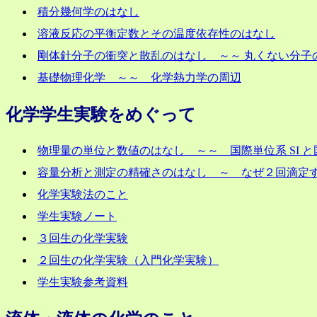
積分幾何学のはなし
溶液反応の平衡定数とその温度依存性のはなし
剛体針分子の衝突と散乱のはなし ～～ 丸くない分子
基礎物理化学 ～～ 化学熱力学の周辺
化学学生実験をめぐって
物理量の単位と数値のはなし ～～ 国際単位系 SI と国際
容量分析と測定の精確さのはなし ～ なぜ２回滴定
化学実験法のこと
学生実験ノート
３回生の化学実験
２回生の化学実験（入門化学実験）
学生実験参考資料